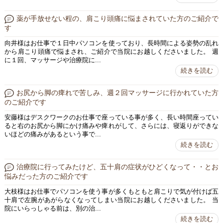
薬が手放せない程の、肩こり頭痛に悩まされていた方のご紹介で
す
向井様はお仕事で１日中パソコンを使っており、長時間による姿勢の乱れ
から肩こり頭痛で悩まされ、ご紹介で当院にお越しくださいました。 週
に１回、マッサージや治療院に...
続きを読む
お尻から脚の痺れで苦しみ、週２回マッサージに行かれていた方
のご紹介です
安藤様はデスクワークのお仕事で座っている事が多く、長い時間座ってい
ると右のお尻から脚にかけ痛みや痺れがして、さらには、寝返りができな
いほどの痛みがあるという事で...
続きを読む
治療院に行ってみたけど、五十肩の症状がひどくなって・・とお
悩みだった方のご紹介です
大枝様はお仕事でパソコンを使う事が多くもともと肩こりで気が付けば五
十肩で左腕があがらなくなってしまい当院にお越しくださいました。 当
院にいらっしゃる前は、別の治...
続きを読む