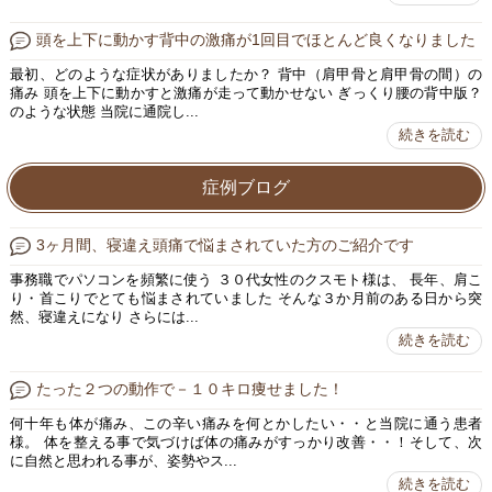
頭を上下に動かす背中の激痛が1回目でほとんど良くなりました
最初、どのような症状がありましたか？ 背中（肩甲骨と肩甲骨の間）の
痛み 頭を上下に動かすと激痛が走って動かせない ぎっくり腰の背中版？
のような状態 当院に通院し...
続きを読む
症例ブログ
3ヶ月間、寝違え頭痛で悩まされていた方のご紹介です
事務職でパソコンを頻繁に使う ３０代女性のクスモト様は、 長年、肩こ
り・首こりでとても悩まされていました そんな３か月前のある日から突
然、寝違えになり さらには...
続きを読む
たった２つの動作で－１０キロ痩せました！
何十年も体が痛み、この辛い痛みを何とかしたい・・と当院に通う患者
様。 体を整える事で気づけば体の痛みがすっかり改善・・！そして、次
に自然と思われる事が、姿勢やス...
続きを読む