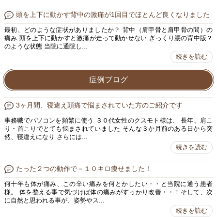
頭を上下に動かす背中の激痛が1回目でほとんど良くなりました
最初、どのような症状がありましたか？ 背中（肩甲骨と肩甲骨の間）の
痛み 頭を上下に動かすと激痛が走って動かせない ぎっくり腰の背中版？
のような状態 当院に通院し...
続きを読む
症例ブログ
3ヶ月間、寝違え頭痛で悩まされていた方のご紹介です
事務職でパソコンを頻繁に使う ３０代女性のクスモト様は、 長年、肩こ
り・首こりでとても悩まされていました そんな３か月前のある日から突
然、寝違えになり さらには...
続きを読む
たった２つの動作で－１０キロ痩せました！
何十年も体が痛み、この辛い痛みを何とかしたい・・と当院に通う患者
様。 体を整える事で気づけば体の痛みがすっかり改善・・！そして、次
に自然と思われる事が、姿勢やス...
続きを読む