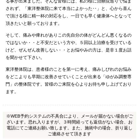
る事が出来ました。そんな皆様には、私の様に治療院巡りで悩ま
されず、「東洋整体院に来て本当によかった‥」と、心から喜ん
で頂ける様に精一杯の対応をし、一日でも早く健康体へとなって
頂きたいと願っております。
そして、痛みや痺れがありこの先自分の体がどんどん悪くなるの
ではないか・・と不安だという方や、５回以上治療を受けている
けど、ぜんぜん改善しない・・とお悩やみの方は、是非１度お話
を聞かせて下さい。
東洋整体院は、患者様のことを第一に考え、痛みしびれのお悩み
をどこよりも早期に改善させていくことが出来る「ゆがみ調整専
門」の整体院です。皆様のご来院を心よりお待ち申し上げており
ます。
※WEB予約システムの不具合により、メールが届かない場合がご
ざいます。恐れ入りますが、３時間経っても返信がない場合、お
電話にてご連絡お願い致します。また、施術中の場合、折り返し
ご連絡させて頂きます