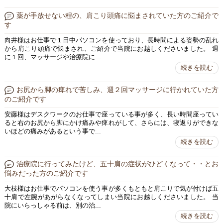
薬が手放せない程の、肩こり頭痛に悩まされていた方のご紹介で
す
向井様はお仕事で１日中パソコンを使っており、長時間による姿勢の乱れ
から肩こり頭痛で悩まされ、ご紹介で当院にお越しくださいました。 週
に１回、マッサージや治療院に...
続きを読む
お尻から脚の痺れで苦しみ、週２回マッサージに行かれていた方
のご紹介です
安藤様はデスクワークのお仕事で座っている事が多く、長い時間座ってい
ると右のお尻から脚にかけ痛みや痺れがして、さらには、寝返りができな
いほどの痛みがあるという事で...
続きを読む
治療院に行ってみたけど、五十肩の症状がひどくなって・・とお
悩みだった方のご紹介です
大枝様はお仕事でパソコンを使う事が多くもともと肩こりで気が付けば五
十肩で左腕があがらなくなってしまい当院にお越しくださいました。 当
院にいらっしゃる前は、別の治...
続きを読む